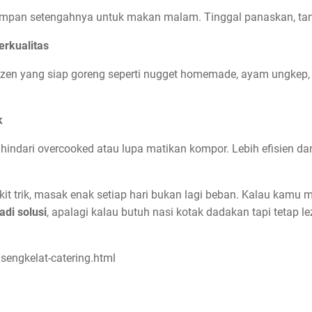
impan setengahnya untuk makan malam. Tinggal panaskan, tanp
rkualitas
ozen yang siap goreng seperti nugget homemade, ayam ungkep,
k
indari overcooked atau lupa matikan kompor. Lebih efisien d
t trik, masak enak setiap hari bukan lagi beban. Kalau kamu ma
adi solusi
, apalagi kalau butuh nasi kotak dadakan tapi tetap le
sengkelat-catering.html