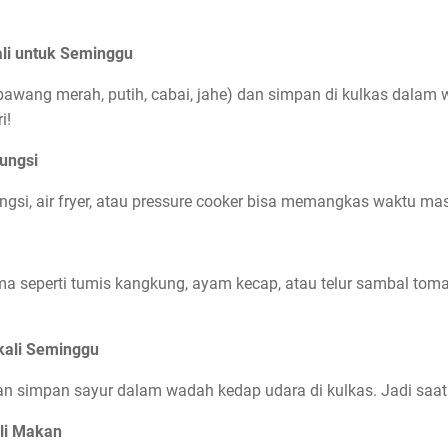
li untuk Seminggu
 bawang merah, putih, cabai, jahe) dan simpan di kulkas dala
i!
ungsi
fungsi, air fryer, atau pressure cooker bisa memangkas waktu m
 seperti tumis kangkung, ayam kecap, atau telur sambal tom
kali Seminggu
n simpan sayur dalam wadah kedap udara di kulkas. Jadi saat 
li Makan