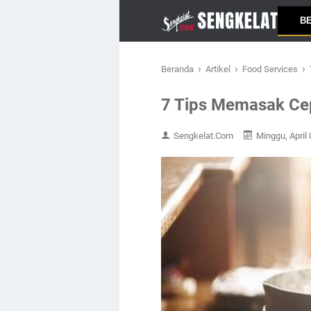
B
›
›
›
Beranda
Artikel
Food Services
7 Tips Memasak Cep
Sengkelat.Com
Minggu, April 